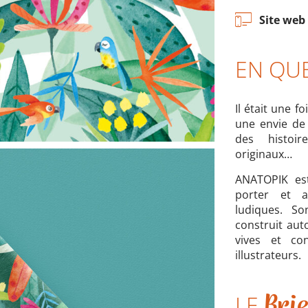
Site web
EN QU
Il était une f
une envie de 
des histoi
originaux…
ANATOPIK es
porter et a
ludiques. So
construit aut
vives et co
illustrateurs.
LE
Brie