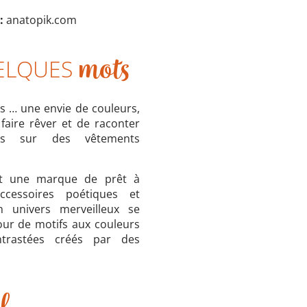
 :
anatopik.com
ELQUES
mots
ois … une envie de couleurs,
faire rêver et de raconter
res sur des vêtements
t une marque de prêt à
ccessoires poétiques et
n univers merveilleux se
our de motifs aux couleurs
ntrastées créés par des
f