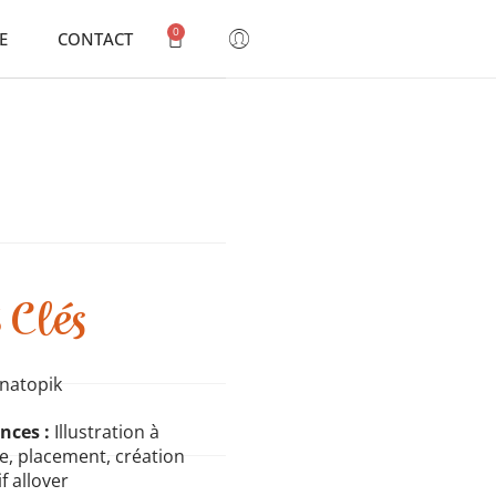
0
E
CONTACT
S
Clés
natopik
nces :
Illustration à
le, placement, création
f allover