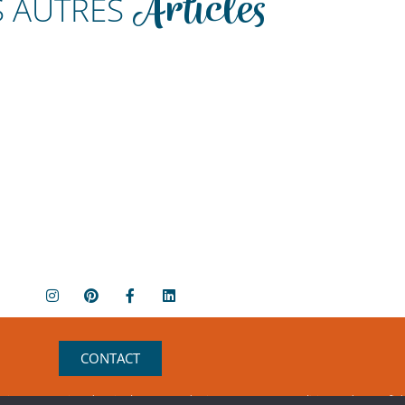
S AUTRES
Articles
CONTACT
heim)
et
Panier de pixels
- Tous droits réservés. -
Politique de confid