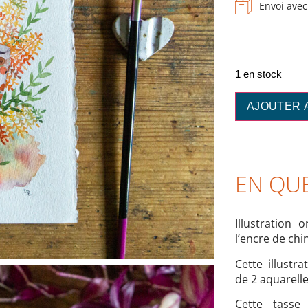
Envoi avec
1 en stock
AJOUTER 
EN QU
Illustration o
l’encre de chi
Cette illustra
de 2 aquarelle
Cette tasse