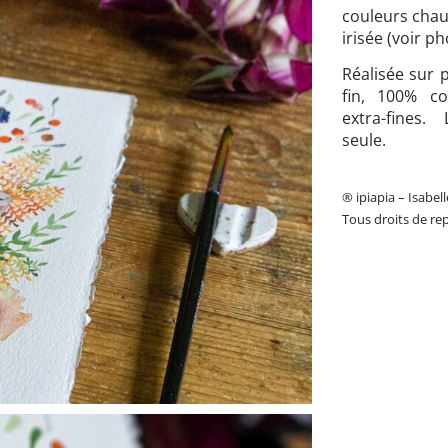
couleurs chau
irisée (voir ph
Réalisée sur 
fin, 100% c
extra-fines. 
seule.
® ipiapia – Isabel
Tous droits de rep