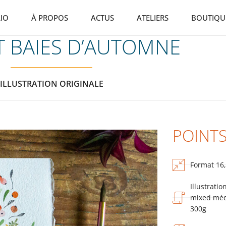
IO
À PROPOS
ACTUS
ATELIERS
BOUTIQU
T BAIES D’AUTOMNE
ILLUSTRATION ORIGINALE
POINT
Format 16,
Illustratio
mixed méd
300g