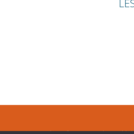
LE
© 2026 -
ipiapia, graphiste et illustratrice à Strasbourg (Schiltig