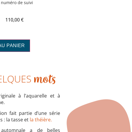
 numéro de suivi
110,00
€
AU PANIER
ELQUES
mots
riginale à l’aquarelle et à
ne.
tion fait partie d’une série
s : la tasse et
la théière.
 automnale a de belles