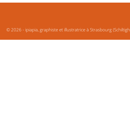
© 2026 -
ipiapia, graphiste et illustratrice à Strasbourg (Schiltig