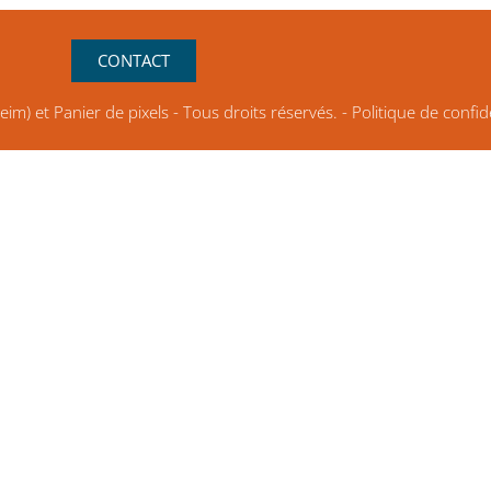
CONTACT
heim)
et
Panier de pixels
- Tous droits réservés. -
Politique de confid